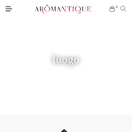
0
luogo