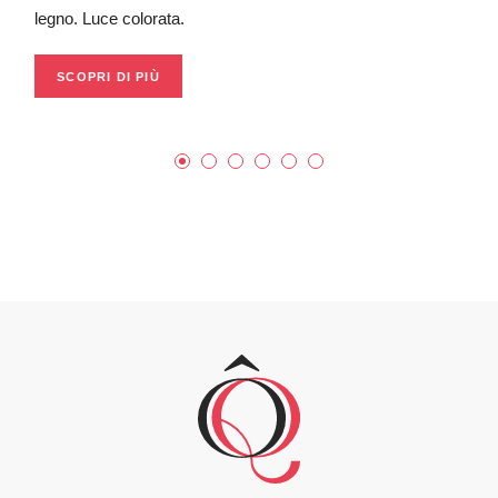
legno. Luce colorata.
legn
SCOPRI DI PIÙ
S