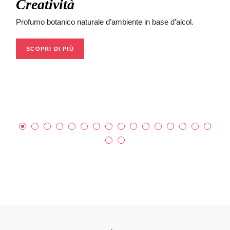
Creatività
Es
Profumo botanico naturale d’ambiente in base d’alcol.
Prof
SCOPRI DI PIÙ
S