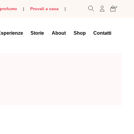
0
o profumo
|
Provali a casa
|
Esperienze
Storie
About
Shop
Contatti