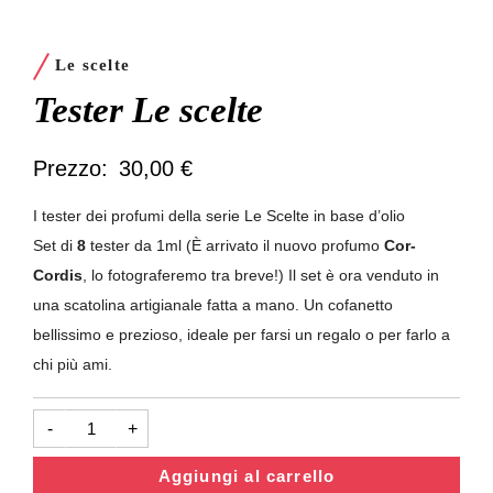
Le scelte
Tester Le scelte
30,00
€
I tester dei profumi della serie Le Scelte in base d’olio
Set di
8
tester da 1ml (È arrivato il nuovo profumo
Cor-
Cordis
, lo fotograferemo tra breve!)
Il set è ora venduto in
una scatolina artigianale fatta a mano. Un cofanetto
bellissimo e prezioso, ideale per farsi un regalo o per farlo a
chi più ami.
Tester
-
+
Le
scelte
quantità
Aggiungi al carrello