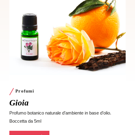
Profumi
P
Gioia
Pe
Profumo botanico naturale d’ambiente in base d’olio.
Prof
Boccetta da 5ml
Bocc