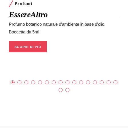
Profumi
P
EssereAltro
B
Profumo botanico naturale d’ambiente in base d’olio.
Prof
Boccetta da 5ml
Bocc
SCOPRI DI PIÙ
S