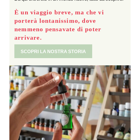
È un viaggio breve, ma che vi
porterà lontanissimo, dove
nemmeno pensavate di poter
arrivare.
SCOPRI LA NOSTRA STORIA