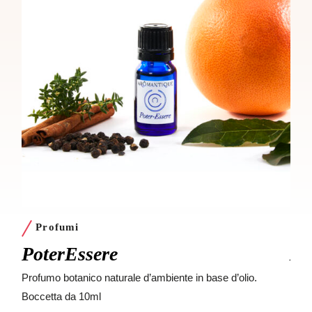
Profumi
P
PoterEssere
Ar
Profumo botanico naturale d’ambiente in base d’olio.
Prof
Boccetta da 10ml
Bocc